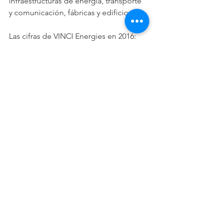
infraestructuras de energía, transporte 
y comunicación, fábricas y edificios.
Las cifras de VINCI Energies en 2016: 
10.200 millones de euros de cifra de 
negocios // 64.500 colaboradores // 
1.600 empresas // 52 países.
www.vinci-energies.com
Sobre GPF Capital
GPF Capital es una firma de capital 
riesgo independiente, que gestiona en 
la actualidad un fondo de más de 100 
millones de euros participado por 
inversores privados de España y de 11 
países de Latinoamérica. Opera en el 
denominado segmento “lower mid-
market” español, apoyando a los 
mejores equipos directivos en 